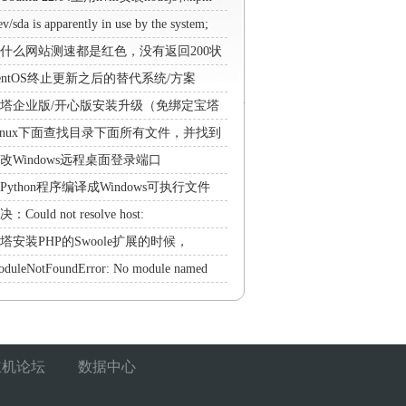
ev/sda is apparently in use by the system;
ll not make a filesystem here!解决方法
什么网站测速都是红色，没有返回200状
码？
entOS终止更新之后的替代系统/方案
塔企业版/开心版安装升级（免绑定宝塔
号）
inux下面查找目录下面所有文件，并找到
含某个字符的文件
改Windows远程桌面登录端口
Python程序编译成Windows可执行文件
xe的工具pyinstaller
：Could not resolve host:
rrorlist.centos.org; Unknown error解决方
塔安装PHP的Swoole扩展的时候，
ntOS 7提示No package 'libbrotlienc' found
duleNotFoundError: No module named
解决方法
PIL'解决方法
主机论坛
数据中心