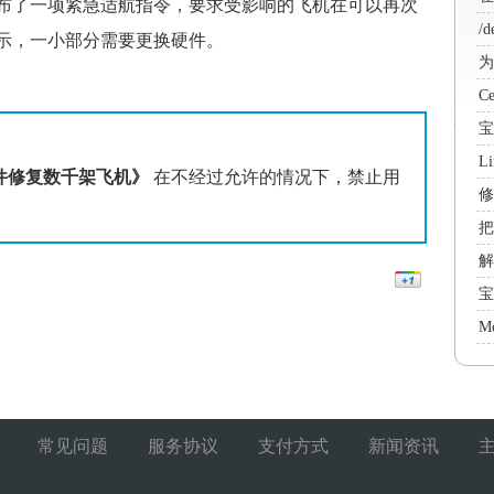
布了一项紧急适航指令，要求受影响的飞机在可以再次
/d
示，一小部分需要更换硬件。
wi
为
态
C
宝
账
L
件修复数千架飞机》
在不经过允许的情况下，禁止用
包
修
把
e
解决
mi
宝
法
Ce
Mo
的
'
常见问题
服务协议
支付方式
新闻资讯