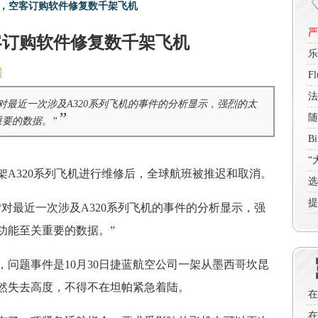
，空客订购软件修复数千架飞机
严
客订购软件修复数千架飞机
乐
—
F
买
法
对最近一次涉及A320系列飞机的事件的分析显示，强烈的太
色
”
随
要的数据。”
现
B
前
“
0架A320系列飞机进行维修后，全球航班被推迟和取消。
企
选
提
对最近一次涉及A320系列飞机的事件的分析显示，强
功能至关重要的数据。”
问题事件是10月30日捷蓝航空公司一架从墨西哥坎昆
然失去高度，不得不在坦帕紧急着陆。
在
在