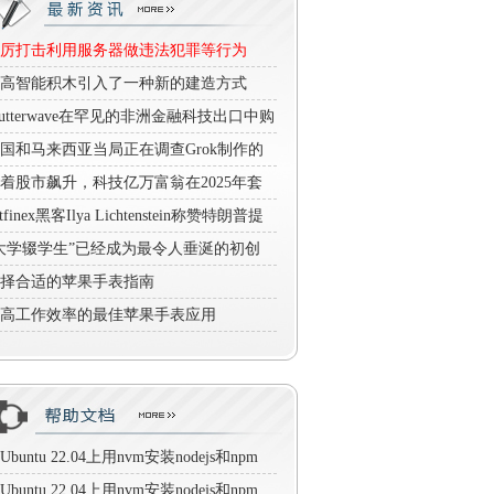
厉打击利用服务器做违法犯罪等行为
高智能积木引入了一种新的建造方式
—它们不需要屏幕
lutterwave在罕见的非洲金融科技出口中购
尼日利亚的Mono
国和马来西亚当局正在调查Grok制作的
情深度假货
着股市飙升，科技亿万富翁在2025年套
160亿美元
itfinex黑客Ilya Lichtenstein称赞特朗普提
出狱
大学辍学生”已经成为最令人垂涎的初创
业创始人资格证书
择合适的苹果手表指南
高工作效率的最佳苹果手表应用
Ubuntu 22.04上用nvm安装nodejs和npm
Ubuntu 22.04上用nvm安装nodejs和npm