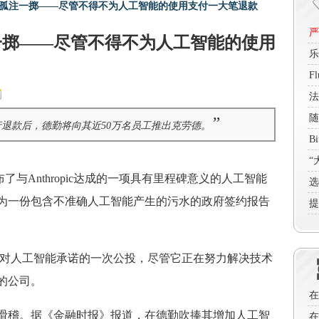
孤注一掷——尽管不得不为人工智能的使用支付一大笔退款
严
一掷——尽管不得不为人工智能的使用
乐
—
F
买
法
色
随
”
退款后，德勤将向其近50万名员工推出克劳德。
现
B
前
“
)宣布了与Anthropic达成的一项具有里程碑意义的人工智能
企
选
为一份包含不准确人工智能产生的污水的政府签约报告
提
易是对其对人工智能承诺的一次公投，尽管它正在努力解决技术
的公司。
在
滑稽。据《金融时报》报道，在德勤吹捧其增加人工智
在