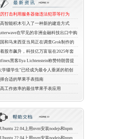
厉打击利用服务器做违法犯罪等行为
高智能积木引入了一种新的建造方式
—它们不需要屏幕
lutterwave在罕见的非洲金融科技出口中购
尼日利亚的Mono
国和马来西亚当局正在调查Grok制作的
情深度假货
着股市飙升，科技亿万富翁在2025年套
160亿美元
itfinex黑客Ilya Lichtenstein称赞特朗普提
出狱
大学辍学生”已经成为最令人垂涎的初创
业创始人资格证书
择合适的苹果手表指南
高工作效率的最佳苹果手表应用
Ubuntu 22.04上用nvm安装nodejs和npm
Ubuntu 22.04上用nvm安装nodejs和npm