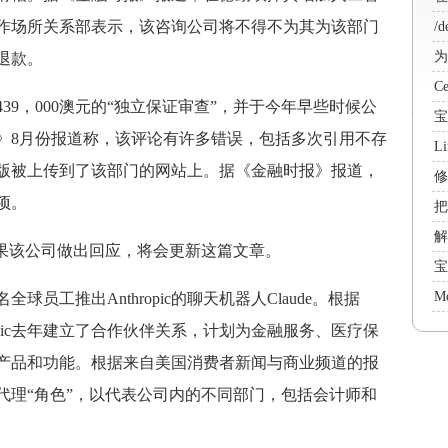
作场所关系部表示，该咨询公司将不得不为其为该部门
/d
wi
为
退款。
态
C
9，000澳元的“独立保证审查”，并于今年早些时候公
宝
》8月份报道称，该评论有许多错误，包括多次引用不存
账
L
版被上传到了该部门的网站上。据《金融时报》报道，
包
修
项。
把
e
解决
论，如果该公司做出回应，将会更新这篇文章。
mi
宝
法
Ce
Mo
员工推出Anthropic的聊天机器人Claude。根据
的
'
thropic去年建立了合作伙伴关系，计划为金融服务、医疗保
产品和功能。根据来自美国消费者新闻与商业频道的报
代理“角色”，以代表公司内的不同部门，包括会计师和