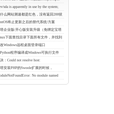
ev/sda is apparently in use by the system;
ll not make a filesystem here!解决方法
什么网站测速都是红色，没有返回200状
码？
entOS终止更新之后的替代系统/方案
塔企业版/开心版安装升级（免绑定宝塔
号）
inux下面查找目录下面所有文件，并找到
含某个字符的文件
改Windows远程桌面登录端口
Python程序编译成Windows可执行文件
xe的工具pyinstaller
：Could not resolve host:
rrorlist.centos.org; Unknown error解决方
塔安装PHP的Swoole扩展的时候，
ntOS 7提示No package 'libbrotlienc' found
duleNotFoundError: No module named
解决方法
PIL'解决方法