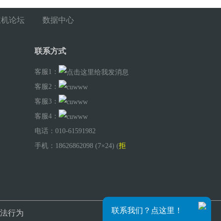
主机论坛
数据中心
联系方式
客服1：
客服2：
客服3：
客服4：
电话：010-61591982
手机：18626862098 (7×24) (
拒
绝广告推销
)
联系我们？点这里！
法行为